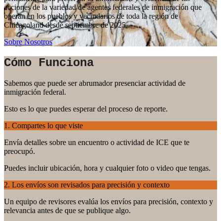
acciones de la variedad de agentes federales de inmigración que
operan en los pueblos y vecindarios de toda la región de
Chicagoland desde septiembre de 2025.
Sobre Nosotros
Cómo Funciona
Sabemos que puede ser abrumador presenciar actividad de
inmigración federal.
Esto es lo que puedes esperar del proceso de reporte.
1. Compartes lo que viste
Envía detalles sobre un encuentro o actividad de ICE que te
preocupó.
Puedes incluir ubicación, hora y cualquier foto o video que tengas.
2. Los envíos son revisados para precisión y contexto
Un equipo de revisores evalúa los envíos para precisión, contexto y
relevancia antes de que se publique algo.