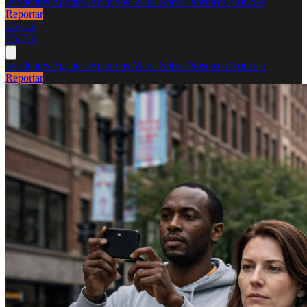
Incidentes
Agentes
Recursos
Mapa
Sobre Nosotros
Noticias
Reportar
EN
ES
EN
ES
Incidentes
Agentes
Recursos
Mapa
Sobre Nosotros
Noticias
Reportar