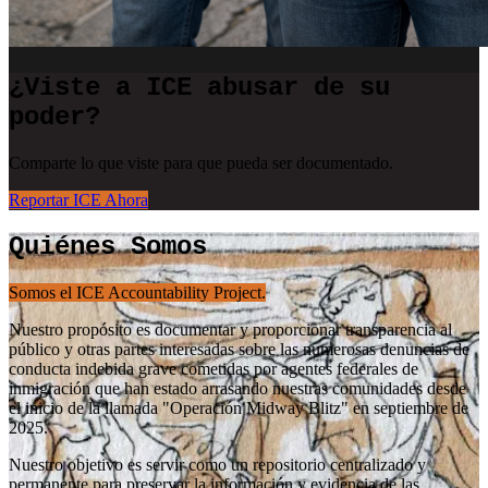
¿Viste a ICE abusar de su
poder?
Comparte lo que viste para que pueda ser documentado.
Reportar ICE Ahora
Quiénes Somos
Somos el ICE Accountability Project.
Nuestro propósito es documentar y proporcionar transparencia al
público y otras partes interesadas sobre las numerosas denuncias de
conducta indebida grave cometidas por agentes federales de
inmigración que han estado arrasando nuestras comunidades desde
el inicio de la llamada "Operación Midway Blitz" en septiembre de
2025.
Nuestro objetivo es servir como un repositorio centralizado y
permanente para preservar la información y evidencia de las