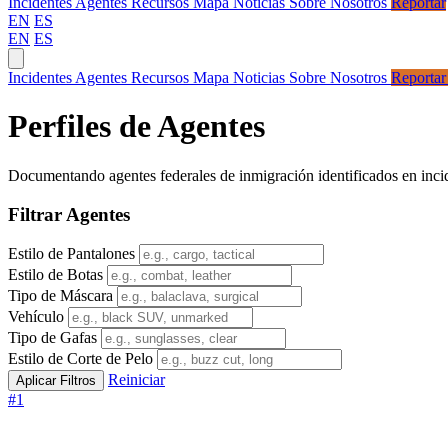
Incidentes
Agentes
Recursos
Mapa
Noticias
Sobre Nosotros
Reportar
EN
ES
EN
ES
Incidentes
Agentes
Recursos
Mapa
Noticias
Sobre Nosotros
Reporta
Perfiles de Agentes
Documentando agentes federales de inmigración identificados en inci
Filtrar Agentes
Estilo de Pantalones
Estilo de Botas
Tipo de Máscara
Vehículo
Tipo de Gafas
Estilo de Corte de Pelo
Reiniciar
#1